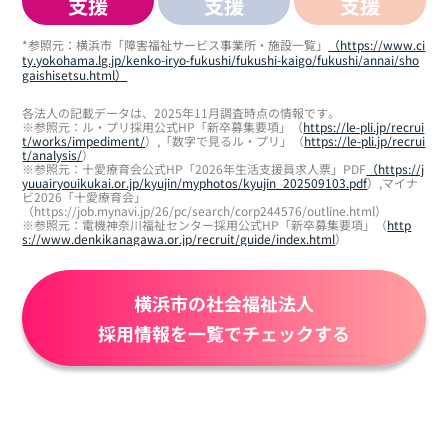
支援
支援
支援
*参照元：横浜市「障害福祉サービス事業所・施設一覧」
（https://www.ci
ty.yokohama.lg.jp/kenko-iryo-fukushi/fukushi-kaigo/fukushi/annai/sho
gaishisetsu.html）
各法人の記載データは、2025年11月調査時点の情報です。
※参照元：ル・プリ採用公式HP「新卒募集要項」（
https://le-pli.jp/recrui
t/works/impediment/
）,「数字で見るル・プリ」（
https://le-pli.jp/recrui
t/analysis/
）
※参照元：十愛療育会公式HP「2026年生活支援員求人票」PDF
（https://j
yuuairyouikukai.or.jp/kyujin/myphotos/kyujin_202509103.pdf
）,マイナ
ビ2026「十愛療育会」
（https://job.mynavi.jp/26/pc/search/corp244576/outline.html）
※参照元：電機神奈川福祉センター採用公式HP「新卒募集要項」（
http
s://www.denkikanagawa.or.jp/recruit/guide/index.html
）
横浜市の社会福祉法人
採用情報を一覧でチェックする
39.8
公式サイトに
20代の
平均
44.8
公式サイトに
20代の
平均
歳
社員率
年齢
歳
記載なし
社員率
年齢
記載なし