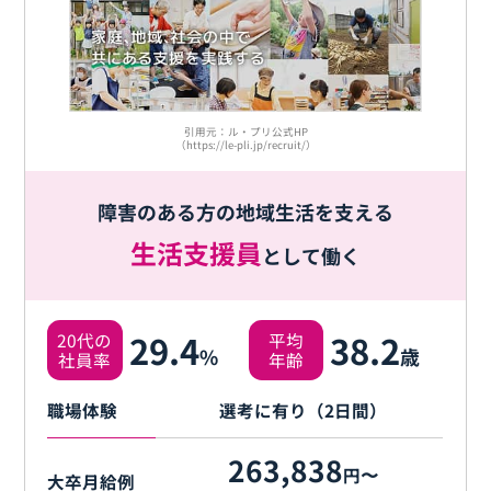
引用元：ル・プリ公式HP
（https://le-pli.jp/recruit/）
障害のある方の地域生活を支える
生活支援員
として働く
29.4
38.2
20代の
平均
%
歳
社員率
年齢
職場体験
選考に有り（2日間）
263,838
円〜
大卒月給例