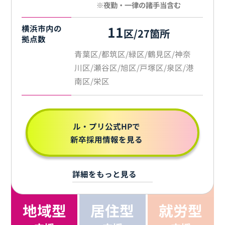
※夜勤・一律の諸手当含む
横浜市内の
11
区/27箇所
拠点数
青葉区/都筑区/緑区/鶴見区/神奈
川区/瀬谷区/旭区/戸塚区/泉区/港
南区/栄区
ル・プリ公式HPで
新卒採用情報を見る
詳細をもっと見る
地域型
居住型
就労型