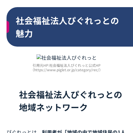
社会福祉法人ぴぐれっとの採用情報
横浜市の社会福祉法人3選
社会福祉法人ぴぐれっとの
魅力
引用元HP:社会福祉法人ぴぐれっと公式HP
（https://www.piglet.or.jp/category/rec/）
社会福祉法人ぴぐれっとの
地域ネットワーク
ぴぐれっとは、
利用者が「地域の中で地域住民の1人