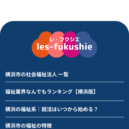
職場体験
公式サイトに記載なし
職場体験
公式サイトに記載なし
223,800
234,000
円〜
円〜
大卒月給例
大卒月給例
※住宅・資格等手当含む
/条件有
※夜勤3回・一律の諸手当含む
横浜市内の
3
横浜市内の
4
区/4箇所
区/9箇所
拠点数
拠点数
港北区/戸塚区/磯子区
青葉区/旭区/保土ヶ谷区/港南区
横浜市の社会福祉法人 一覧
電機神奈川福祉センター公式
十愛療育会公式HPで
HPで新卒採用情報を見る
新卒採用情報を見る
福祉業界なんでもランキング【横浜版】
横浜の福祉系｜就活はいつから始める？
詳細をもっと見る
詳細をもっと見る
横浜市の福祉の特徴