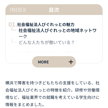
目次
社会福祉法人ぴぐれっとの魅力
社会福祉法人ぴぐれっとの地域ネットワ
ーク
どんな人たちが働いている？
社会福祉法人ぴぐれっとで働くストーリー
あなたの「成長物語」のイメージ
入社後の研修制度と資格取得サポート
数字で語る社会福祉法人ぴぐれっとのワーク
ライフバランス
横浜で障害を持つ子どもたちの支援をしている、社
有給はどれだけ取得できる？
会福祉法人ぴぐれっとの特徴を紹介。研修や労働環
残業はどのくらい？
境など、福祉業界での就職を考えている学生向けに
育休取得者数・男女別育休取得率は？
情報をまとめました。